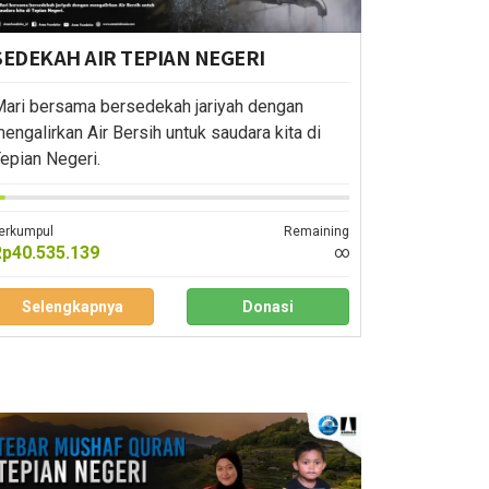
SEDEKAH AIR TEPIAN NEGERI
ari bersama bersedekah jariyah dengan
engalirkan Air Bersih untuk saudara kita di
epian Negeri.
erkumpul
Remaining
Rp40.535.139
∞
Selengkapnya
Donasi