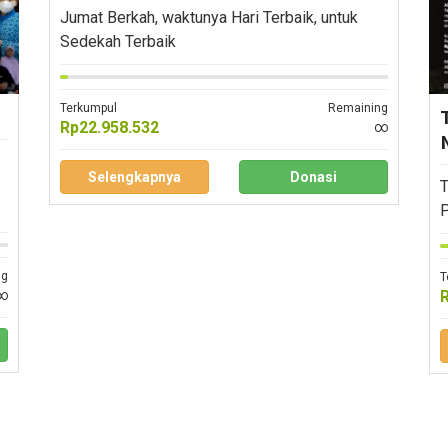
Jumat Berkah, waktunya Hari Terbaik, untuk
Sedekah Terbaik
Terkumpul
Remaining
Rp22.958.532
∞
Selengkapnya
Donasi
T
P
ng
T
∞