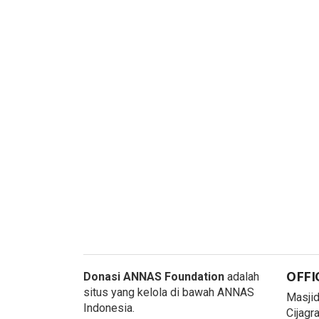
OFFI
Donasi ANNAS Foundation
adalah
situs yang kelola di bawah ANNAS
Masjid 
Indonesia.
Cijagr