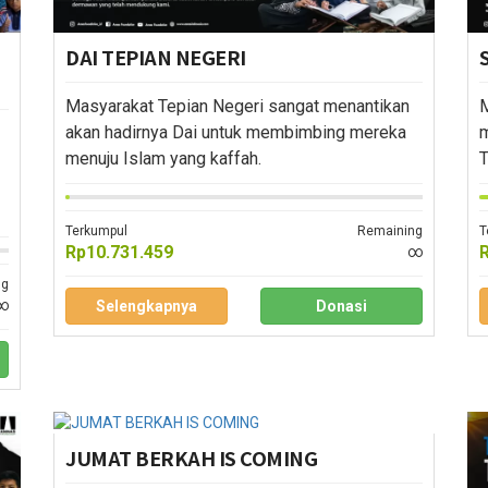
DAI TEPIAN NEGERI
Masyarakat Tepian Negeri sangat menantikan
M
akan hadirnya Dai untuk membimbing mereka
m
menuju Islam yang kaffah.
T
Terkumpul
Remaining
T
Rp10.731.459
∞
ng
∞
Selengkapnya
Donasi
JUMAT BERKAH IS COMING