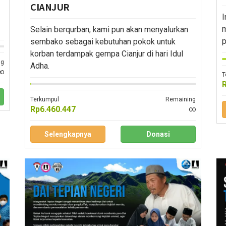
CIANJUR
I
m
Selain berqurban, kami pun akan menyalurkan
p
sembako sebagai kebutuhan pokok untuk
korban terdampak gempa Cianjur di hari Idul
ng
Adha.
∞
T
Terkumpul
Remaining
Rp6.460.447
∞
Selengkapnya
Donasi