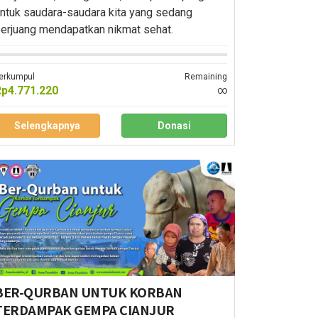
ntuk saudara-saudara kita yang sedang
erjuang mendapatkan nikmat sehat.
erkumpul
Remaining
Rp4.771.220
∞
Selengkapnya
Donasi
BER-QURBAN UNTUK KORBAN
TERDAMPAK GEMPA CIANJUR