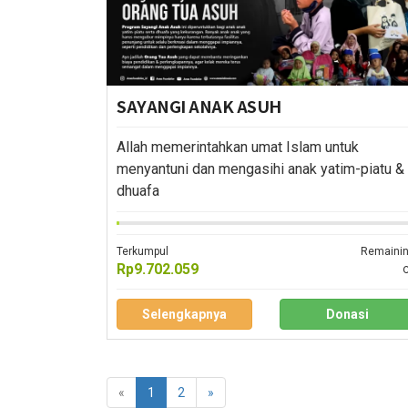
SAYANGI ANAK ASUH
Allah memerintahkan umat Islam untuk
menyantuni dan mengasihi anak yatim-piatu &
dhuafa
Terkumpul
Remaini
Rp9.702.059
Selengkapnya
Donasi
«
1
2
»