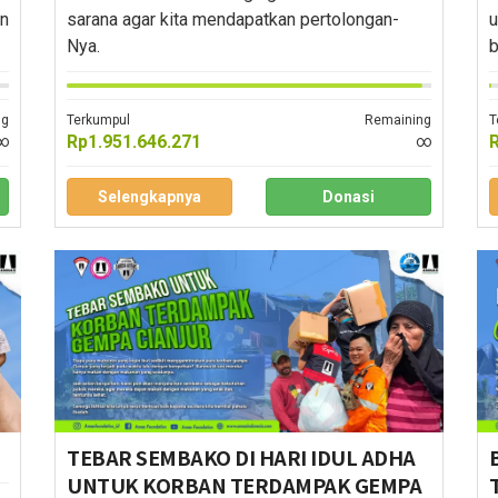
an
sarana agar kita mendapatkan pertolongan-
u
Nya.
b
ng
Terkumpul
Remaining
T
Rp1.951.646.271
∞
∞
Selengkapnya
Donasi
TEBAR SEMBAKO DI HARI IDUL ADHA
UNTUK KORBAN TERDAMPAK GEMPA