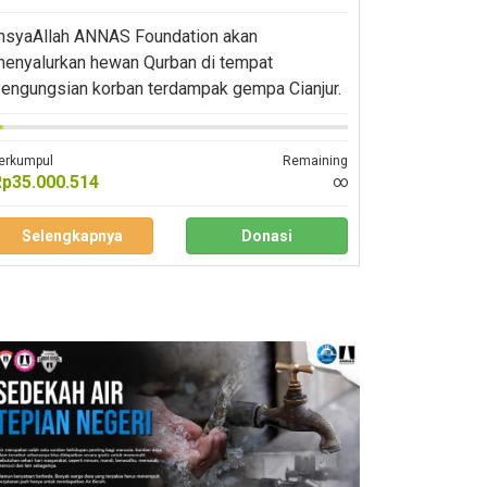
nsyaAllah ANNAS Foundation akan
enyalurkan hewan Qurban di tempat
engungsian korban terdampak gempa Cianjur.
erkumpul
Remaining
Rp35.000.514
∞
Selengkapnya
Donasi