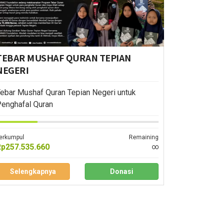
TEBAR MUSHAF QURAN TEPIAN
NEGERI
ebar Mushaf Quran Tepian Negeri untuk
enghafal Quran
erkumpul
Remaining
Rp257.535.660
∞
Selengkapnya
Donasi